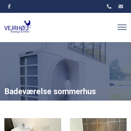
Gå
til
hovedindhold
Badeværelse sommerhus