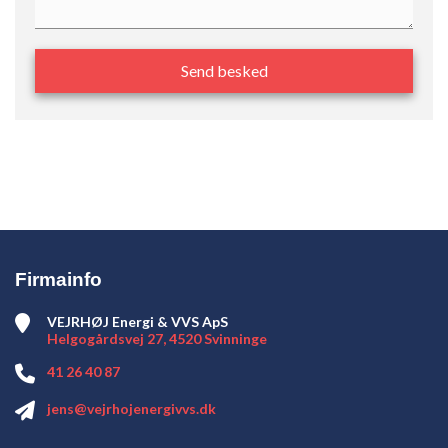
Firmainfo
VEJRHØJ Energi & VVS ApS
Helgogårdsvej 27, 4520 Svinninge
41 26 40 87
jens@vejrhojenergivvs.dk