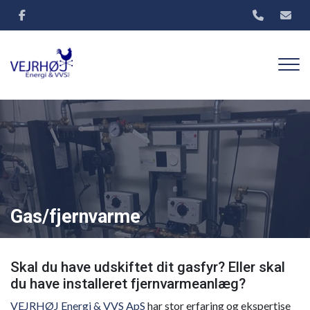
Gå
til
hovedindhold
Gas/fjernvarme
Skal du have udskiftet dit gasfyr? Eller skal
du have installeret fjernvarmeanlæg?
VEJRHØJ Energi & VVS ApS
har stor erfaring og ekspertise