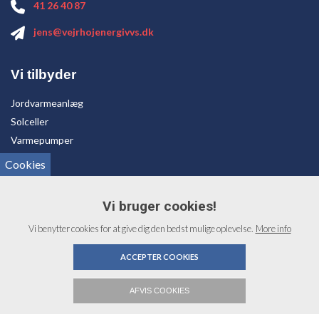
41 26 40 87
jens@vejrhojenergivvs.dk
Vi tilbyder
Jordvarmeanlæg
Solceller
Varmepumper
VVS
Cookies
Opgaver
Vi bruger cookies!
Installation af varmepumpe
Vi benytter cookies for at give dig den bedst mulige oplevelse.
More info
Montering af varmepumpe
ACCEPTER COOKIES
Varmepumpe service
AFVIS COOKIES
Copyright © 2026 - VEJRHØJ Energi & VVS ApS
, CVR 33771940