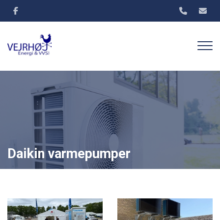
Gå
til
hovedindhold
Daikin varmepumper