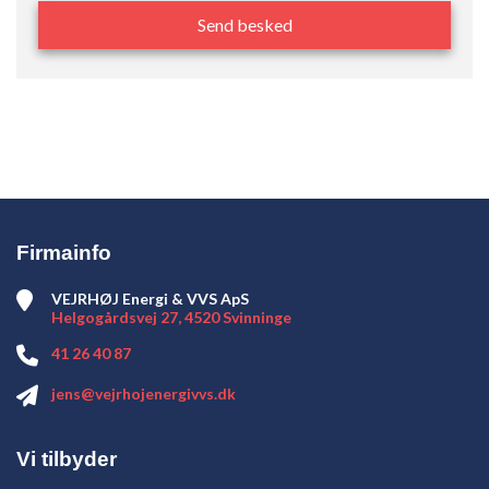
Firmainfo
VEJRHØJ Energi & VVS ApS
Helgogårdsvej 27, 4520 Svinninge
41 26 40 87
jens@vejrhojenergivvs.dk
Vi tilbyder